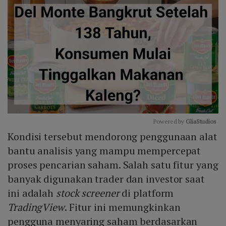
Powered by 
GliaStudios
Kondisi tersebut mendorong penggunaan alat
Mute
bantu analisis yang mampu mempercepat
proses pencarian saham. Salah satu fitur yang
banyak digunakan trader dan investor saat
ini adalah
stock screener
di platform
TradingView
. Fitur ini memungkinkan
pengguna menyaring saham berdasarkan