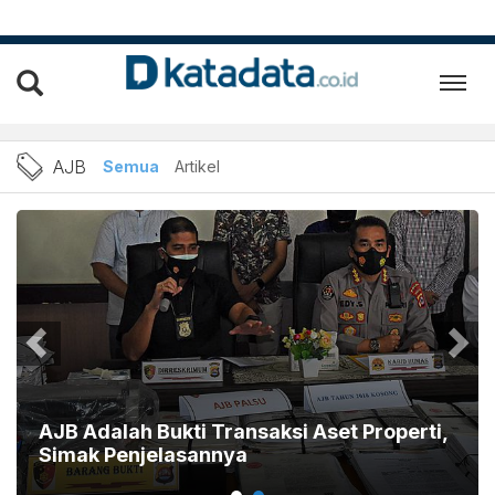
Berita AJB Terbaru dan Ter
AJB
Semua
Artikel
AJB Adalah Bukti Transaksi Aset Properti,
Simak Penjelasannya