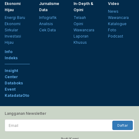
Ekonomi
Jurnalisme
In-Depth &
Video
Hijau
Data
Opini
News
Energi Baru
Infografik
Telaah
Wawancara
Ekonomi
Analisis
Opini
Katalogue
Sirkular
Cek Data
Wawancara
Foto
Investasi
Laporan
Podcast
Hijau
Khusus
Info
Indeks
Insight
Center
Databoks
Event
KatadataOto
Langganan Newsletter
Email
Daftar
Ikuti Kami