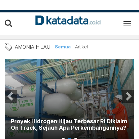
Berita amonia hijau Terbar
AMONIA HIJAU
Semua
Artikel
Proyek Hidrogen Hijau Terbesar RI Diklaim
On Track, Sejauh Apa Perkembangannya?