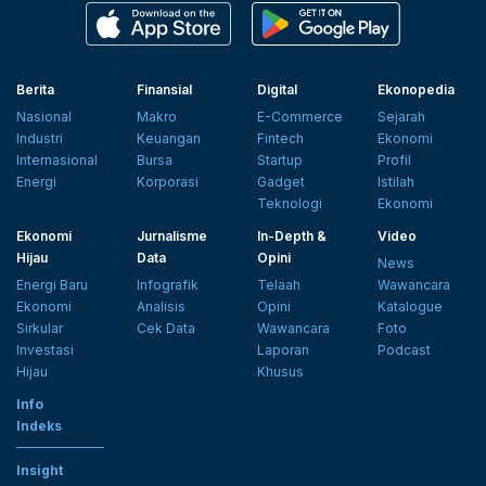
Berita
Finansial
Digital
Ekonopedia
Nasional
Makro
E-Commerce
Sejarah
Industri
Keuangan
Fintech
Ekonomi
Internasional
Bursa
Startup
Profil
Energi
Korporasi
Gadget
Istilah
Teknologi
Ekonomi
Ekonomi
Jurnalisme
In-Depth &
Video
Hijau
Data
Opini
News
Energi Baru
Infografik
Telaah
Wawancara
Ekonomi
Analisis
Opini
Katalogue
Sirkular
Cek Data
Wawancara
Foto
Investasi
Laporan
Podcast
Hijau
Khusus
Info
Indeks
Insight