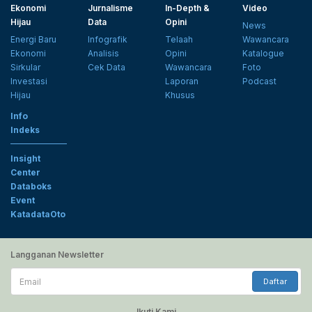
Ekonomi
Jurnalisme
In-Depth &
Video
Hijau
Data
Opini
News
Energi Baru
Infografik
Telaah
Wawancara
Ekonomi
Analisis
Opini
Katalogue
Sirkular
Cek Data
Wawancara
Foto
Investasi
Laporan
Podcast
Hijau
Khusus
Info
Indeks
Insight
Center
Databoks
Event
KatadataOto
Langganan Newsletter
Email
Daftar
Ikuti Kami