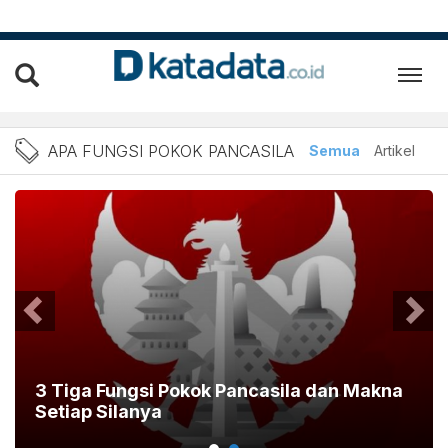
Berita Apa Fungsi Pokok P
APA FUNGSI POKOK PANCASILA
Semua
Artikel
3 Tiga Fungsi Pokok Pancasila dan Makna
Setiap Silanya