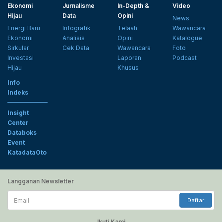
Ekonomi
Jurnalisme
In-Depth &
Video
Hijau
Data
Opini
News
Energi Baru
Infografik
Telaah
Wawancara
Ekonomi
Analisis
Opini
Katalogue
Sirkular
Cek Data
Wawancara
Foto
Investasi
Laporan
Podcast
Hijau
Khusus
Info
Indeks
Insight
Center
Databoks
Event
KatadataOto
Langganan Newsletter
Email
Daftar
Ikuti Kami