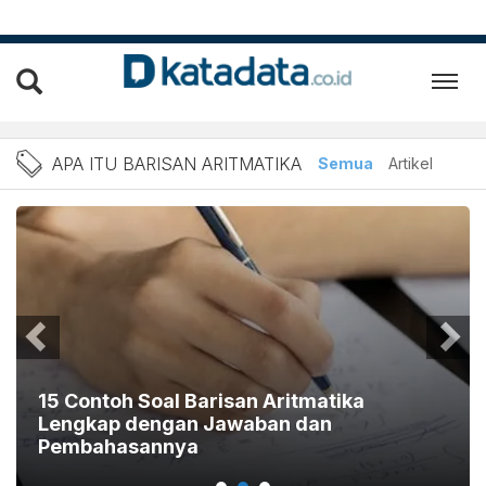
Berita Apa itu Barisan Ari
APA ITU BARISAN ARITMATIKA
Semua
Artikel
15 Contoh Soal Barisan Aritmatika
Lengkap dengan Jawaban dan
Pembahasannya