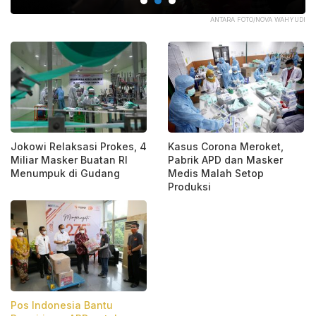
OC.
ANTARA FOTO/NOVA WAHYUDI
Jokowi Relaksasi Prokes, 4
Kasus Corona Meroket,
Miliar Masker Buatan RI
Pabrik APD dan Masker
Menumpuk di Gudang
Medis Malah Setop
Produksi
Pos Indonesia Bantu