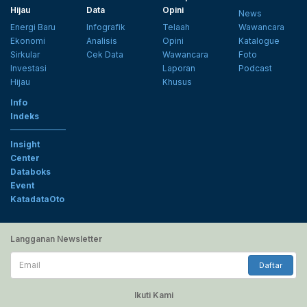
Hijau
Data
Opini
News
Energi Baru
Infografik
Telaah
Wawancara
Ekonomi
Analisis
Opini
Katalogue
Sirkular
Cek Data
Wawancara
Foto
Investasi
Laporan
Podcast
Hijau
Khusus
Info
Indeks
Insight
Center
Databoks
Event
KatadataOto
Langganan Newsletter
Email
Daftar
Ikuti Kami