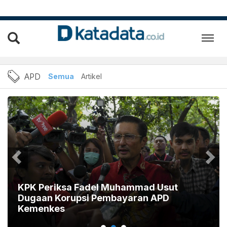
Berita APD Terbaru dan Ter
APD
Semua
Artikel
KPK Periksa Fadel Muhammad Usut
Dugaan Korupsi Pembayaran APD
Kemenkes