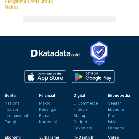
Pengiriman APD untuk
Nakes
Berita
Finansial
Digital
Ekonopedia
Nasional
Makro
E-Commerce
Sejarah
Industri
Keuangan
Fintech
Ekonomi
Internasional
Bursa
Startup
Profil
Energi
Korporasi
Gadget
Istilah
Teknologi
Ekonomi
Ekonomi
Jurnalisme
In-Depth &
Video