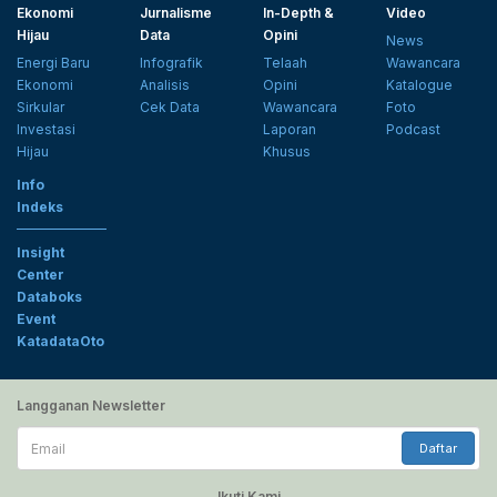
Ekonomi
Jurnalisme
In-Depth &
Video
Hijau
Data
Opini
News
Energi Baru
Infografik
Telaah
Wawancara
Ekonomi
Analisis
Opini
Katalogue
Sirkular
Cek Data
Wawancara
Foto
Investasi
Laporan
Podcast
Hijau
Khusus
Info
Indeks
Insight
Center
Databoks
Event
KatadataOto
Langganan Newsletter
Email
Daftar
Ikuti Kami