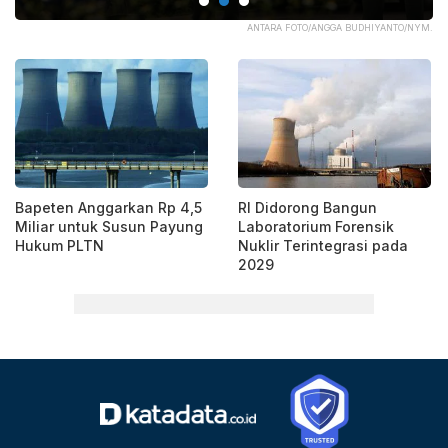
PA.
ANTARA FOTO/ANGGA BUDHIYANTO/NYM.
Bapeten Anggarkan Rp 4,5
RI Didorong Bangun
Miliar untuk Susun Payung
Laboratorium Forensik
Hukum PLTN
Nuklir Terintegrasi pada
2029