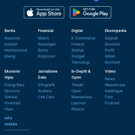
Berita
Finansial
Digital
Ekonopedia
Nasional
Makro
E-Commerce
Sejarah
Industri
Keuangan
Fintech
Ekonomi
Internasional
Bursa
Startup
Profil
Energi
Korporasi
Gadget
Istilah
Teknologi
Ekonomi
Ekonomi
Jurnalisme
In-Depth &
Video
Hijau
Data
Opini
News
Energi Baru
Infografik
Telaah
Wawancara
Ekonomi
Analisis
Opini
Katalogue
Sirkular
Cek Data
Wawancara
Foto
Investasi
Laporan
Podcast
Hijau
Khusus
Info
Indeks