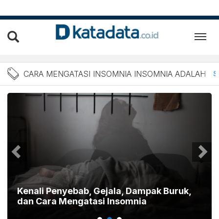
Berita cara mengatasi ins
CARA MENGATASI INSOMNIA INSOMNIA ADALAH
S
Kenali Penyebab, Gejala, Dampak Buruk,
dan Cara Mengatasi Insomnia