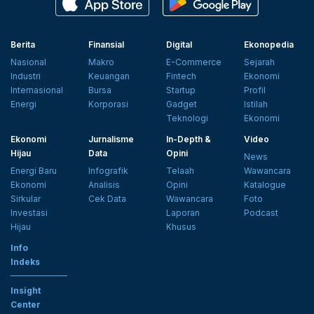
Berita
Finansial
Digital
Ekonopedia
Nasional
Makro
E-Commerce
Sejarah
Industri
Keuangan
Fintech
Ekonomi
Internasional
Bursa
Startup
Profil
Energi
Korporasi
Gadget
Istilah
Teknologi
Ekonomi
Ekonomi
Jurnalisme
In-Depth &
Video
Hijau
Data
Opini
News
Energi Baru
Infografik
Telaah
Wawancara
Ekonomi
Analisis
Opini
Katalogue
Sirkular
Cek Data
Wawancara
Foto
Investasi
Laporan
Podcast
Hijau
Khusus
Info
Indeks
Insight
Center