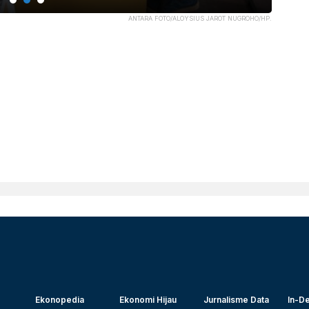
ANTARA FOTO/ALOYSIUS JAROT NUGROHO/HP.
Ekonopedia
Ekonomi Hijau
Jurnalisme Data
In-De