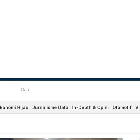
konomi Hijau
Jurnalisme Data
In-Depth & Opini
Otomotif
V
 Terkini Hari Ini - Katada