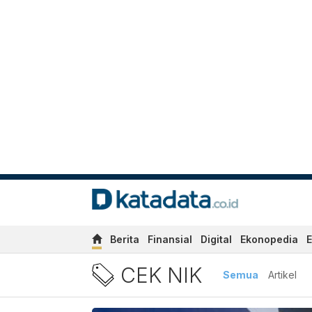
Berita
Finansial
Digital
Ekonopedia
E
Berita Cek NIK Terbaru dan
CEK NIK
Semua
Artikel