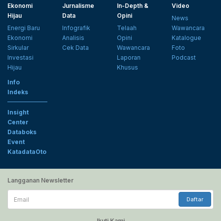
Ekonomi
Jurnalisme
In-Depth &
Video
Hijau
Data
Opini
News
Energi Baru
Infografik
Telaah
Wawancara
Ekonomi
Analisis
Opini
Katalogue
Sirkular
Cek Data
Wawancara
Foto
Investasi
Laporan
Podcast
Hijau
Khusus
Info
Indeks
Insight
Center
Databoks
Event
KatadataOto
Langganan Newsletter
Email
Daftar
Ikuti Kami