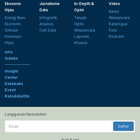
Ekonomi
Jurnalisme
In-Depth &
Video
Hijau
Data
Opini
News
Energi Baru
Infografik
Telaah
Wawancara
Ekonomi
Analisis
Opini
Katalogue
Sirkular
Cek Data
Wawancara
Foto
Investasi
Laporan
Podcast
Hijau
Khusus
Info
Indeks
Insight
Center
Databoks
Event
KatadataOto
Langganan Newsletter
Email
Daftar
Ikuti Kami