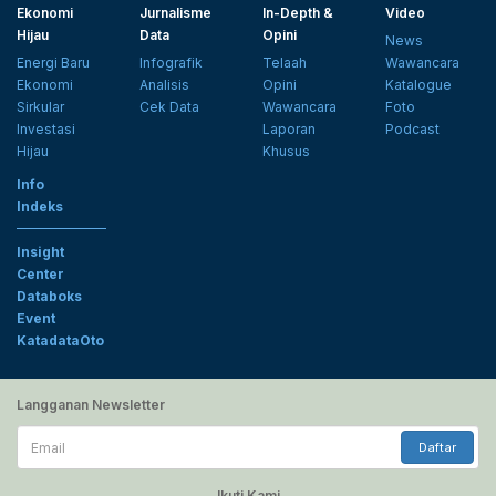
Ekonomi
Jurnalisme
In-Depth &
Video
Hijau
Data
Opini
News
Energi Baru
Infografik
Telaah
Wawancara
Ekonomi
Analisis
Opini
Katalogue
Sirkular
Cek Data
Wawancara
Foto
Investasi
Laporan
Podcast
Hijau
Khusus
Info
Indeks
Insight
Center
Databoks
Event
KatadataOto
Langganan Newsletter
Email
Daftar
Ikuti Kami