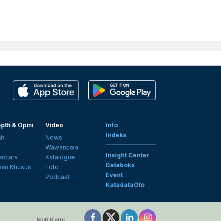
pth & Opini
Video
Info
Indeks
ah
News
i
Wawancara
Insight Center
ncara
Katalogue
Databoks
ran Khusus
Foto
Event
Podcast
KatadataOto
Ikuti Kami