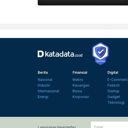
UNSPLASH
Berita
Finansial
Digital
Nasional
Makro
E-Commerc
Industri
Keuangan
Fintech
Internasional
Bursa
Startup
Energi
Korporasi
Gadget
Teknologi
Email
Langganan Newsletter