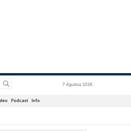
7 Agustus 2026
ideo
Podcast
Info
rkini Hari Ini - Katadata.