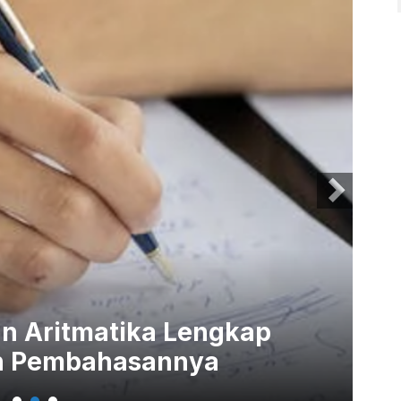
an Aritmatika Lengkap
Co
n Pembahasannya
J