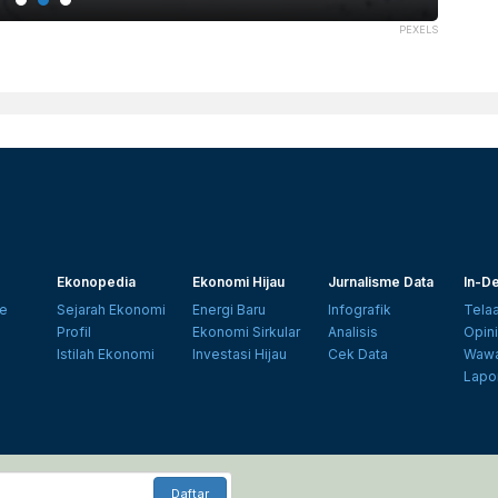
PEXELS
Ekonopedia
Ekonomi Hijau
Jurnalisme Data
In-De
e
Sejarah Ekonomi
Energi Baru
Infografik
Tela
Profil
Ekonomi Sirkular
Analisis
Opin
Istilah Ekonomi
Investasi Hijau
Cek Data
Wawa
Lapo
Daftar