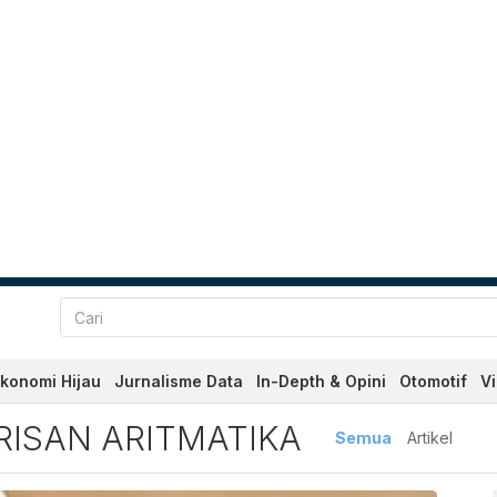
konomi Hijau
Jurnalisme Data
In-Depth & Opini
Otomotif
V
 Aritmatika Terbaru dan Te
ISAN ARITMATIKA
Semua
Artikel