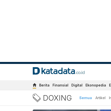
Berita
Finansial
Digital
Ekonopedia
E
Berita Doxing Terbaru dan 
DOXING
Semua
Artikel
I