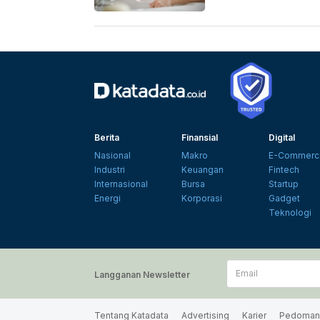
Berita
Finansial
Digital
Nasional
Makro
E-Commerc
Industri
Keuangan
Fintech
Internasional
Bursa
Startup
Energi
Korporasi
Gadget
Teknologi
Email
Langganan Newsletter
Tentang Katadata
Advertising
Karier
Pedoman 