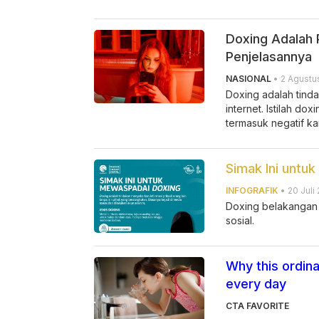
Doxing Adalah P
Penjelasannya
NASIONAL
• 2 Agustu
Doxing adalah tinda
internet. Istilah do
termasuk negatif k
Simak Ini untu
INFOGRAFIK
• 20 Juli 
Doxing belakangan 
sosial.
Why this ordina
every day
CTA FAVORITE