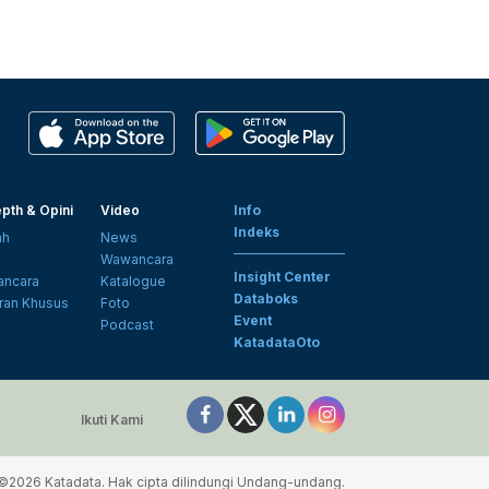
pth & Opini
Video
Info
Indeks
ah
News
i
Wawancara
Insight Center
ncara
Katalogue
Databoks
ran Khusus
Foto
Event
Podcast
KatadataOto
Ikuti Kami
©2026 Katadata. Hak cipta dilindungi Undang-undang.