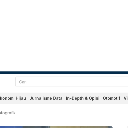
konomi Hijau
Jurnalisme Data
In-Depth & Opini
Otomotif
V
Terkini Hari Ini - Katadat
nfografik