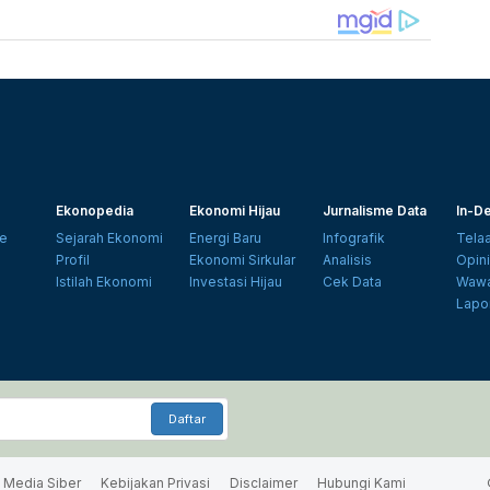
Ekonopedia
Ekonomi Hijau
Jurnalisme Data
In-De
e
Sejarah Ekonomi
Energi Baru
Infografik
Tela
Profil
Ekonomi Sirkular
Analisis
Opin
Istilah Ekonomi
Investasi Hijau
Cek Data
Wawa
Lapo
Daftar
Media Siber
Kebijakan Privasi
Disclaimer
Hubungi Kami