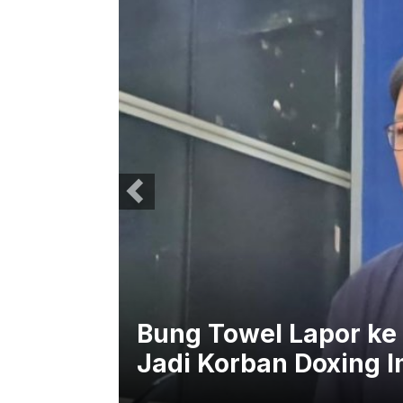
 Lapor ke Polda Metro Jaya, Me
 Doxing Imbas Kritik STY