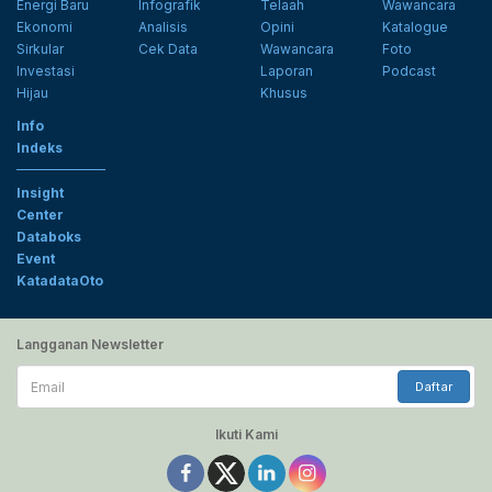
Energi Baru
Infografik
Telaah
Wawancara
Ekonomi
Analisis
Opini
Katalogue
Sirkular
Cek Data
Wawancara
Foto
Investasi
Laporan
Podcast
Hijau
Khusus
Info
Indeks
Insight
Center
Databoks
Event
KatadataOto
Langganan Newsletter
Email
Daftar
Ikuti Kami