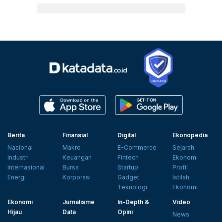
Berita
Finansial
Digital
Ekonopedia
Nasional
Makro
E-Commerce
Sejarah
Industri
Keuangan
Fintech
Ekonomi
Internasional
Bursa
Startup
Profil
Energi
Korporasi
Gadget
Istilah
Teknologi
Ekonomi
Ekonomi
Jurnalisme
In-Depth &
Video
Hijau
Data
Opini
News