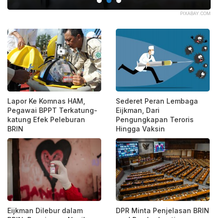
ARI
PIXABAY.COM
Lapor Ke Komnas HAM,
Sederet Peran Lembaga
Pegawai BPPT Terkatung-
Eijkman, Dari
katung Efek Peleburan
Pengungkapan Teroris
BRIN
Hingga Vaksin
Eijkman Dilebur dalam
DPR Minta Penjelasan BRIN