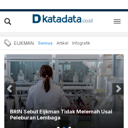
Berita Eijkman Terbaru dan
EIJKMAN
Semua
Artikel
Infografik
BRIN Sebut Eijkman Tidak Melemah Usai
Peleburan Lembaga