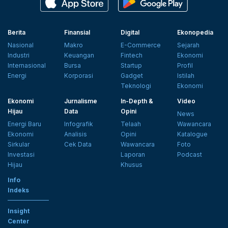
Berita
Finansial
Digital
Ekonopedia
Nasional
Makro
E-Commerce
Sejarah
Industri
Keuangan
Fintech
Ekonomi
Internasional
Bursa
Startup
Profil
Energi
Korporasi
Gadget
Istilah
Teknologi
Ekonomi
Ekonomi
Jurnalisme
In-Depth &
Video
Hijau
Data
Opini
News
Energi Baru
Infografik
Telaah
Wawancara
Ekonomi
Analisis
Opini
Katalogue
Sirkular
Cek Data
Wawancara
Foto
Investasi
Laporan
Podcast
Hijau
Khusus
Info
Indeks
Insight
Center