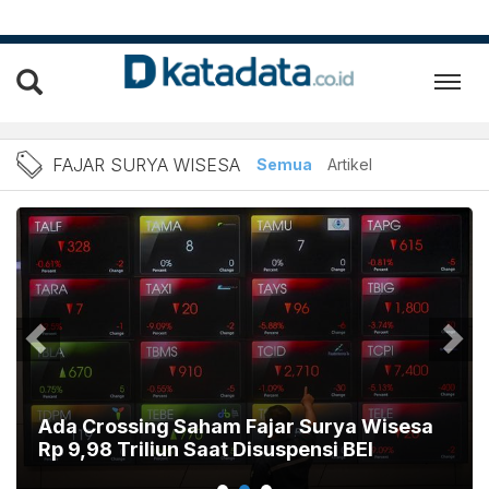
fajar surya wisesa
FAJAR SURYA WISESA
Semua
Artikel
Ada Crossing Saham Fajar Surya Wisesa
Rp 9,98 Triliun Saat Disuspensi BEI