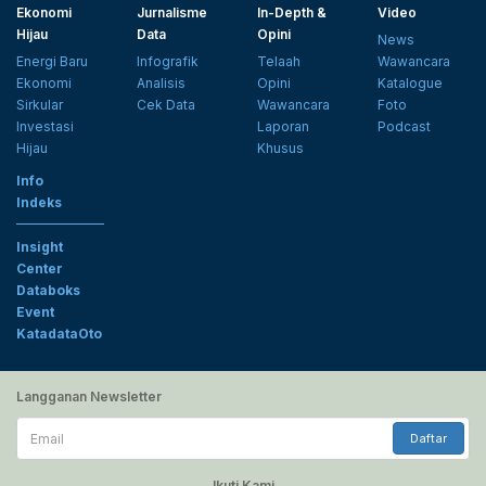
Ekonomi
Jurnalisme
In-Depth &
Video
Hijau
Data
Opini
News
Energi Baru
Infografik
Telaah
Wawancara
Ekonomi
Analisis
Opini
Katalogue
Sirkular
Cek Data
Wawancara
Foto
Investasi
Laporan
Podcast
Hijau
Khusus
Info
Indeks
Insight
Center
Databoks
Event
KatadataOto
Langganan Newsletter
Email
Daftar
Ikuti Kami