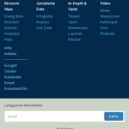
Ekonomi
Jurnalisme
In-Depth &
Video
Hijau
Data
Opini
News
Energi Baru
Infografik
Telaah
Wawancara
Ekonomi
Analisis
Opini
Katalogue
Sirkular
Cek Data
Wawancara
Foto
Investasi
Laporan
Podcast
Hijau
Khusus
Info
Indeks
Insight
Center
Databoks
Event
KatadataOto
Langganan Newsletter
Email
Daftar
Ikuti Kami