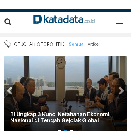
Berita Terbaru Gejolak Ge
GEJOLAK GEOPOLITIK
Semua
Artikel
BI Ungkap 3 Kunci Ketahanan Ekonomi
Nasional di Tengah Gejolak Global