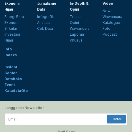
Ekonomi
Jurnalisme
In-Depth &
Video
Hijau
Data
Opini
News
Energi Baru
Infografik
Telaah
Wawancara
Ekonomi
Analisis
Opini
Katalogue
Sirkular
Cek Data
Wawancara
Foto
Investasi
Laporan
Podcast
Hijau
Khusus
Info
Indeks
Insight
Center
Databoks
Event
KatadataOto
Langganan Newsletter
Email
Daftar
Ikuti Kami