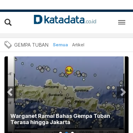
Berita Gempa Tuban Terbar
GEMPA TUBAN
Semua
Artikel
Warganet Ramai Bahas Gempa Tuban
Terasa hingga Jakarta