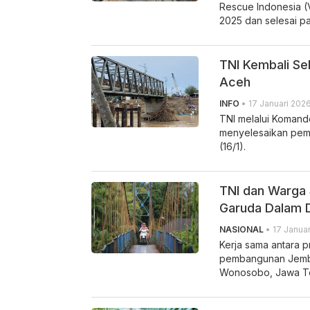
Rescue Indonesia (
2025 dan selesai p
TNI Kembali Se
Aceh
INFO
• 17 Januari 2026
TNI melalui Komand
menyelesaikan pemb
(16/1).
TNI dan Warga
Garuda Dalam 
NASIONAL
• 17 Januar
Kerja sama antara p
pembangunan Jemba
Wonosobo, Jawa Te