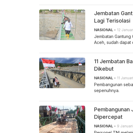
Jembatan Gantu
Lagi Terisolasi
NASIONAL
• 12 Januar
Jembatan Gantung G
Aceh, sudah dapat 
11 Jembatan Ba
Dikebut
NASIONAL
• 11 Januar
Pembangunan sebany
sepenuhnya.
Pembangunan J
Dipercepat
NASIONAL
• 9 Januari
Personel TNI melan