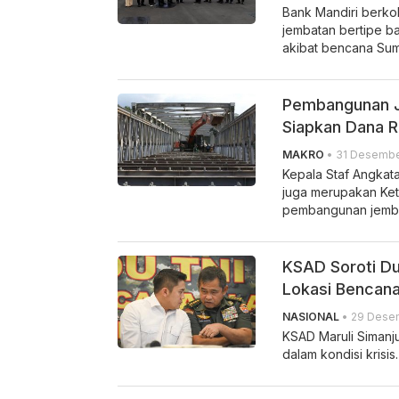
Bank Mandiri berk
jembatan bertipe ba
akibat bencana Sum
Pembangunan J
Siapkan Dana R
MAKRO
• 31 Desember
Kepala Staf Angkata
juga merupakan Ke
pembangunan jemba
KSAD Soroti Du
Lokasi Bencan
NASIONAL
• 29 Desem
KSAD Maruli Simanj
dalam kondisi krisis.