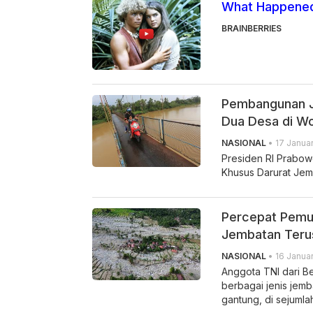
What Happened
BRAINBERRIES
Pembangunan J
Dua Desa di Wo
NASIONAL
• 17 Januar
Presiden RI Prabo
Khusus Darurat Jem
Percepat Pemu
Jembatan Teru
NASIONAL
• 16 Januar
Anggota TNI dari 
berbagai jenis jemb
gantung, di sejumla