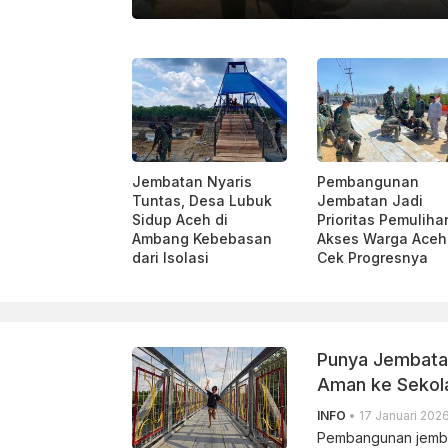
ARA/HO-TIM MEDIA PRESIDEN
Jembatan Nyaris
Pembangunan
Tuntas, Desa Lubuk
Jembatan Jadi
Sidup Aceh di
Prioritas Pemuliha
Ambang Kebebasan
Akses Warga Aceh
dari Isolasi
Cek Progresnya
Punya Jembatan
Aman ke Sekol
INFO
• 17 Januari 2026
Pembangunan jembat