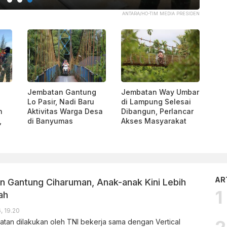
ANTARA/HO-TIM MEDIA PRESIDEN
Jembatan Gantung
Jembatan Way Umbar
Lo Pasir, Nadi Baru
di Lampung Selesai
n
Aktivitas Warga Desa
Dibangun, Perlancar
,
di Banyumas
Akses Masyarakat
AR
 Gantung Ciharuman, Anak-anak Kini Lebih
ah
, 19.20
an dilakukan oleh TNI bekerja sama dengan Vertical