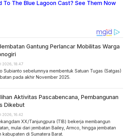
 To The Blue Lagoon Cast? See Them Now
embatan Gantung Perlancar Mobilitas Warga
nogiri
i 2026, 18.47
wo Subianto sebelumnya membentuk Satuan Tugas (Satgas)
batan pada akhir November 2025.
lihan Aktivitas Pascabencana, Pembangunan
s Dikebut
i 2026, 16.42
Bekangdam XX/Tanjungpura (TIB) bekerja membangun
atan, mulai dari jembatan Bailey, Armco, hingga jembatan
h kabupaten di Sumatera Barat.