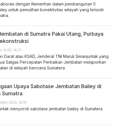
olaborasi dengan Kemenhan dalam pembangunan 5
iley untuk pemulihan konektivitas wilayah yang terisolir
atra.
embatan di Sumatra Pakai Utang, Purbaya
ekonstruksi
 2025, 18.21
n Darat atau KSAD, Jenderal TNI Maruli Simanjuntak yang
tua Satgas Percepatan Perbaikan Jembatan melaporkan
tan di wilayah bencana Sumatera
gaan Upaya Sabotase Jembatan Bailey di
a Sumatra
ber 2025, 16.15
untak menyoroti sabotase jembatan bailey di Sumatera