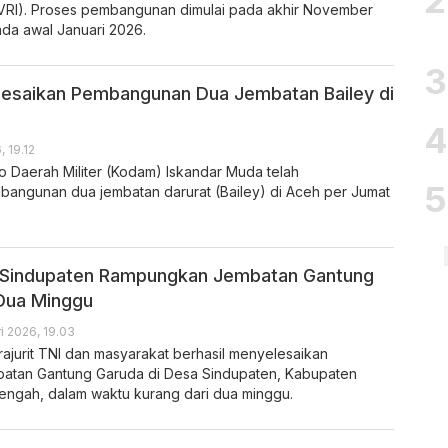
VRI). Proses pembangunan dimulai pada akhir November
ada awal Januari 2026.
lesaikan Pembangunan Dua Jembatan Bailey di
, 19.12
o Daerah Militer (Kodam) Iskandar Muda telah
angunan dua jembatan darurat (Bailey) di Aceh per Jumat
 Sindupaten Rampungkan Jembatan Gantung
Dua Minggu
i 2026, 19.03
rajurit TNI dan masyarakat berhasil menyelesaikan
tan Gantung Garuda di Desa Sindupaten, Kabupaten
ngah, dalam waktu kurang dari dua minggu.