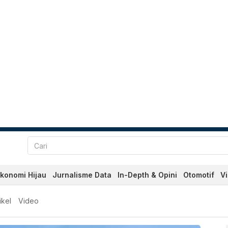
konomi Hijau
Jurnalisme Data
In-Depth & Opini
Otomotif
V
an Terkini Hari Ini - Kata
ikel
Video