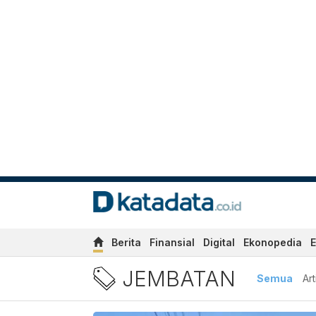
Berita
Finansial
Digital
Ekonopedia
E
Berita Jembatan Terbaru d
JEMBATAN
Semua
Art