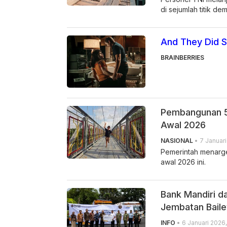
di sejumlah titik de
And They Did S
BRAINBERRIES
Pembangunan 5
Awal 2026
NASIONAL
• 7 Januari
Pemerintah menarge
awal 2026 ini.
Bank Mandiri d
Jembatan Baile
INFO
• 6 Januari 2026