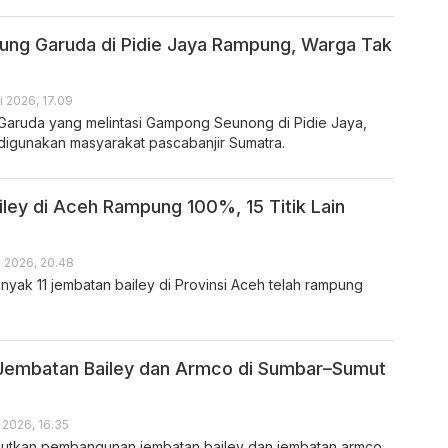
ng Garuda di Pidie Jaya Rampung, Warga Tak
i 2026, 17.09
aruda yang melintasi Gampong Seunong di Pidie Jaya,
digunakan masyarakat pascabanjir Sumatra.
iley di Aceh Rampung 100%, 15 Titik Lain
i 2026, 20.48
ak 11 jembatan bailey di Provinsi Aceh telah rampung
embatan Bailey dan Armco di Sumbar–Sumut
 2026, 16.35
jutkan pembangunan jembatan bailey dan jembatan armco