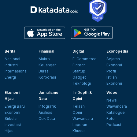
Berita
Finansial
Digital
Ekonopedia
Nasional
Makro
E-Commerce
Sejarah
Industri
Keuangan
Fintech
Ekonomi
Internasional
Bursa
Startup
Profil
Energi
Korporasi
Gadget
Istilah
Teknologi
Ekonomi
Ekonomi
Jurnalisme
In-Depth &
Video
Hijau
Data
Opini
News
Energi Baru
Infografik
Telaah
Wawancara
Ekonomi
Analisis
Opini
Katalogue
Sirkular
Cek Data
Wawancara
Foto
Investasi
Laporan
Podcast
Hijau
Khusus