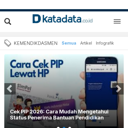
Berita Kemendikdasmen Ter
KEMENDIKDASMEN
Semua
Artikel
Infografik
udah Mengetahui
INFOGRAFIK: Guru Honore
an Pendidikan
Kepastian