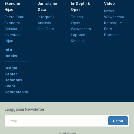
Ekonomi
Jurnalisme
In-Depth &
Video
Hijau
Data
Opini
News
Energi Baru
Infografik
Telaah
Wawancara
Ekonomi
Analisis
Opini
Katalogue
Sirkular
Cek Data
Wawancara
Foto
Investasi
Laporan
Podcast
Hijau
Khusus
Info
Indeks
Insight
Center
Databoks
Event
KatadataOto
Langganan Newsletter
Email
Daftar
Ikuti Kami