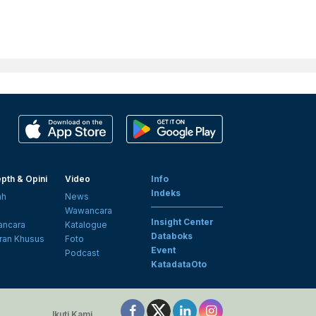
pth & Opini
Video
Info
Indeks
ah
News
i
Wawancara
Insight Center
ncara
Katalogue
Databoks
ran Khusus
Foto
Event
Podcast
KatadataOto
Ikuti Kami