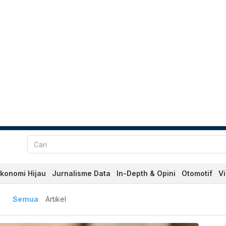
konomi Hijau
Jurnalisme Data
In-Depth & Opini
Otomotif
V
baru dan Terkini Hari Ini 
Semua
Artikel