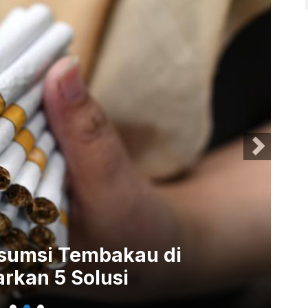
nsumsi Tembakau di
Ro
rkan 5 Solusi
Ka