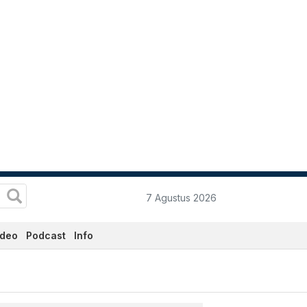
7 Agustus 2026
ideo
Podcast
Info
- Katadata.co.id