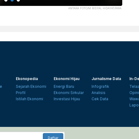
ANTARA FOTO/M RISYAL HIDAYAT/RWA.
Ekonopedia
Ekonomi Hijau
Jurnalisme Data
In-De
e
Sejarah Ekonomi
Energi Baru
Infografik
Tela
Profil
Ekonomi Sirkular
Analisis
Opin
Istilah Ekonomi
Investasi Hijau
Cek Data
Wawa
Lapo
Daftar