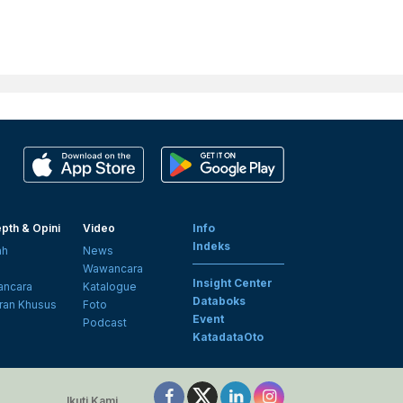
pth & Opini
Video
Info
Indeks
ah
News
i
Wawancara
Insight Center
ncara
Katalogue
Databoks
ran Khusus
Foto
Event
Podcast
KatadataOto
Ikuti Kami