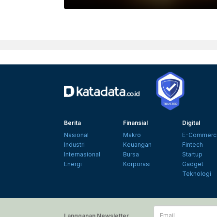
FREEPIK
Berita
Finansial
Digital
Nasional
Makro
E-Commerc
Industri
Keuangan
Fintech
Internasional
Bursa
Startup
Energi
Korporasi
Gadget
Teknologi
Email
Langganan Newsletter