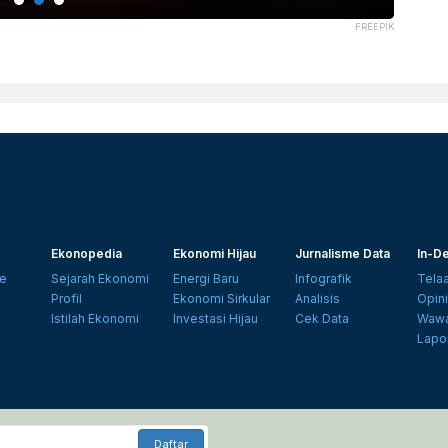
FREEPIK
Ekonopedia
Ekonomi Hijau
Jurnalisme Data
In-De
e
Sejarah Ekonomi
Energi Baru
Infografik
Tela
Profil
Ekonomi Sirkular
Analisis
Opin
Istilah Ekonomi
Investasi Hijau
Cek Data
Wawa
Lapo
Daftar