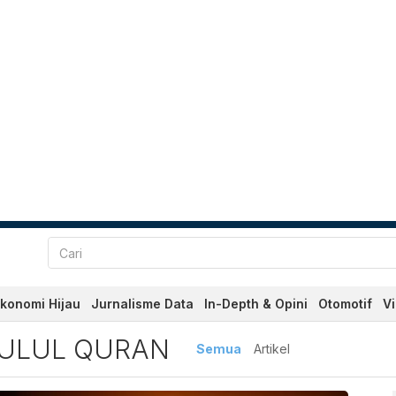
konomi Hijau
Jurnalisme Data
In-Depth & Opini
Otomotif
V
Quran Terbaru dan Terkini
ULUL QURAN
Semua
Artikel