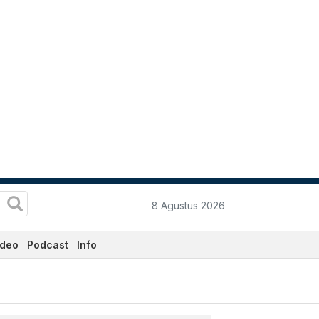
8 Agustus 2026
ideo
Podcast
Info
 Hari Ini - Katadata.co.i