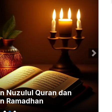
 Nuzulul Quran dan
3 
lan Ramadhan
La