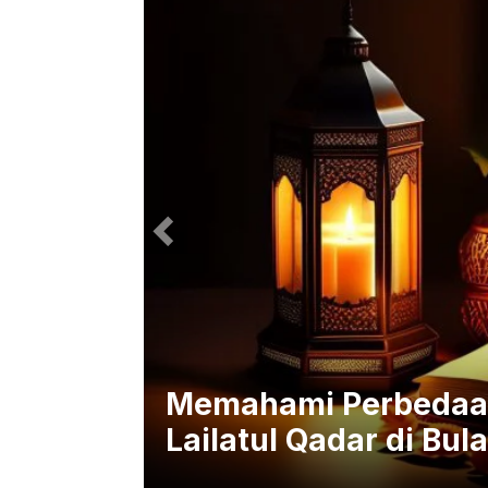
irasi
Memahami Perbedaan
Lailatul Qadar di Bu