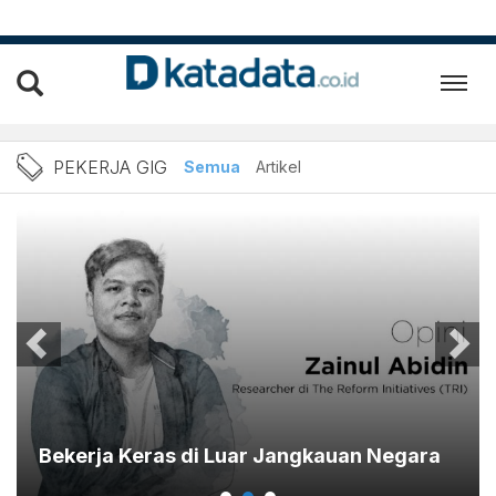
Berita Pekerja Gig Terbaru
PEKERJA GIG
Semua
Artikel
Bekerja Keras di Luar Jangkauan Negara