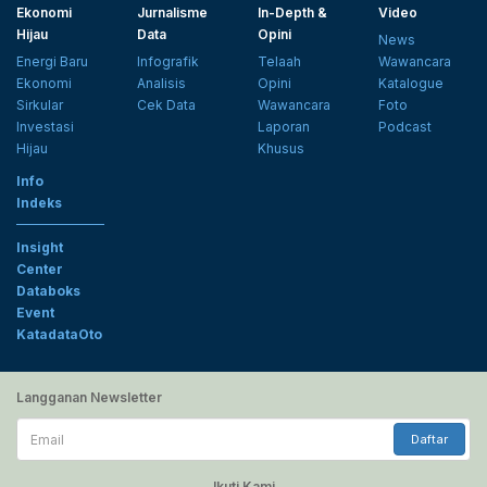
Ekonomi
Jurnalisme
In-Depth &
Video
Hijau
Data
Opini
News
Energi Baru
Infografik
Telaah
Wawancara
Ekonomi
Analisis
Opini
Katalogue
Sirkular
Cek Data
Wawancara
Foto
Investasi
Laporan
Podcast
Hijau
Khusus
Info
Indeks
Insight
Center
Databoks
Event
KatadataOto
Langganan Newsletter
Email
Daftar
Ikuti Kami