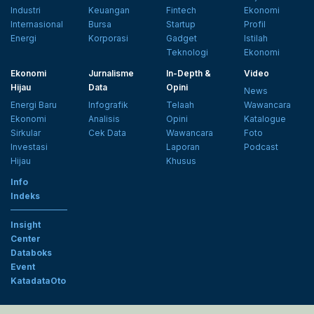
Industri
Keuangan
Fintech
Ekonomi
Internasional
Bursa
Startup
Profil
Energi
Korporasi
Gadget
Istilah
Teknologi
Ekonomi
Ekonomi
Jurnalisme
In-Depth &
Video
Hijau
Data
Opini
News
Energi Baru
Infografik
Telaah
Wawancara
Ekonomi
Analisis
Opini
Katalogue
Sirkular
Cek Data
Wawancara
Foto
Investasi
Laporan
Podcast
Hijau
Khusus
Info
Indeks
Insight
Center
Databoks
Event
KatadataOto