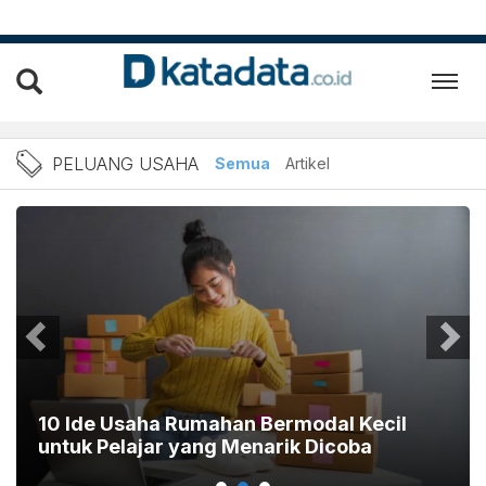
Berita Peluang Usaha Terb
PELUANG USAHA
Semua
Artikel
10 Ide Usaha Rumahan Bermodal Kecil
untuk Pelajar yang Menarik Dicoba