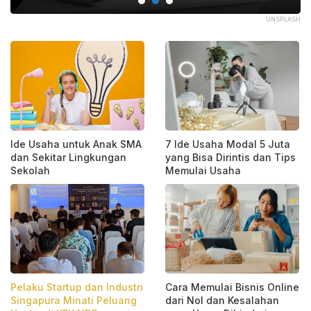
PIK
UNSPLASH
Ide Usaha untuk Anak SMA
7 Ide Usaha Modal 5 Juta
dan Sekitar Lingkungan
yang Bisa Dirintis dan Tips
Sekolah
Memulai Usaha
Pelaku Startup dan Industri
Cara Memulai Bisnis Online
Singapura Minati Peluang
dari Nol dan Kesalahan