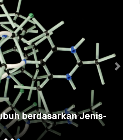
ubuh berdasarkan Jenis-
Me
Fu