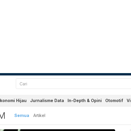
konomi Hijau
Jurnalisme Data
In-Depth & Opini
Otomotif
V
erbaru dan Terkini Hari In
IM
Semua
Artikel