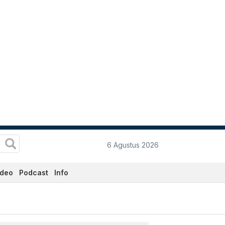
6 Agustus 2026
ideo
Podcast
Info
i - Katadata.co.id