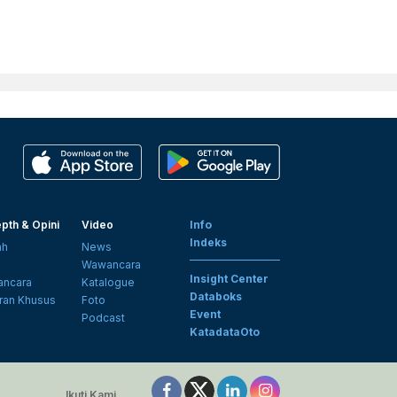
pth & Opini
Video
Info
Indeks
ah
News
i
Wawancara
Insight Center
ncara
Katalogue
Databoks
ran Khusus
Foto
Event
Podcast
KatadataOto
Ikuti Kami