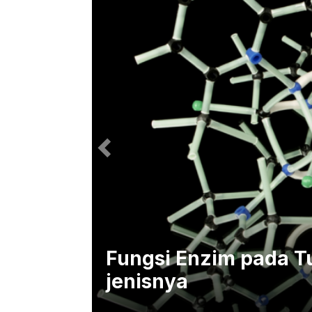
 yang
Fungsi Enzim pada T
jenisnya