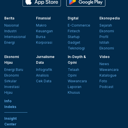
Berita
Finansial
Digital
Ekonopedia
Nasional
Makro
E-Commerce
Sejarah
Industri
Keuangan
Fintech
Ekonomi
Internasional
Bursa
Startup
Profil
Energi
Korporasi
Gadget
Istilah
Teknologi
Ekonomi
Ekonomi
Jurnalisme
In-Depth &
Video
Hijau
Data
Opini
News
Energi Baru
Infografik
Telaah
Wawancara
Ekonomi
Analisis
Opini
Katalogue
Sirkular
Cek Data
Wawancara
Foto
Investasi
Laporan
Podcast
Hijau
Khusus
Info
Indeks
Insight
Center