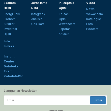
Ekonomi
Jurnalisme
In-Depth &
Video
Hijau
Data
Opini
News
Energi Baru
Infografik
Telaah
Wawancara
Ekonomi
Analisis
Opini
Katalogue
Sirkular
Cek Data
Wawancara
Foto
Investasi
Laporan
Podcast
Hijau
Khusus
Info
Indeks
Insight
Center
Databoks
Event
KatadataOto
Langganan Newsletter
Email
Daftar
Ikuti Kami