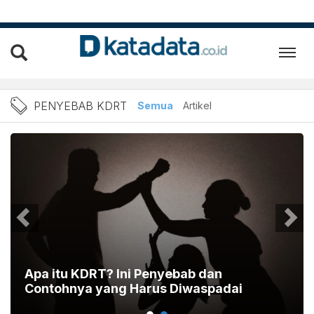
Berita Penyebab KDRT Terb
PENYEBAB KDRT
Semua
Artikel
Apa itu KDRT? Ini Penyebab dan
Contohnya yang Harus Diwaspadai