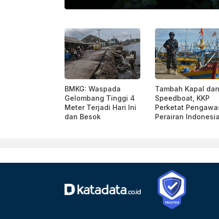
KATADATA
BMKG: Waspada
Tambah Kapal da
Gelombang Tinggi 4
Speedboat, KKP
Meter Terjadi Hari Ini
Perketat Pengawa
dan Besok
Perairan Indonesi