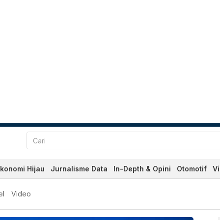
konomi Hijau
Jurnalisme Data
In-Depth & Opini
Otomotif
V
n Terkini Hari Ini - Katada
el
Video