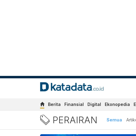
Berita
Finansial
Digital
Ekonopedia
E
Berita perairan Terbaru da
PERAIRAN
Semua
Artik