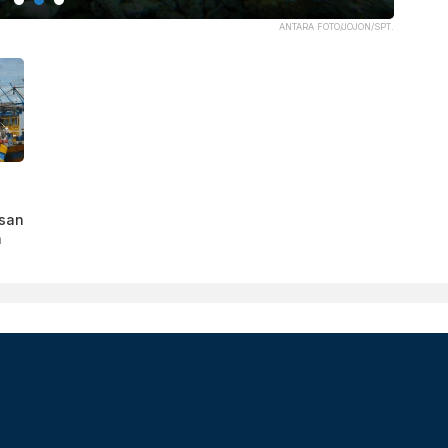
ANTARA FOTO/JOJON/SPT.
n
san
a