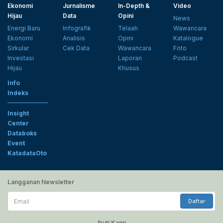
Ekonomi
Jurnalisme
In-Depth &
Video
Hijau
Data
Opini
News
Energi Baru
Infografik
Telaah
Wawancara
Ekonomi
Analisis
Opini
Katalogue
Sirkular
Cek Data
Wawancara
Foto
Investasi
Laporan
Podcast
Hijau
Khusus
Info
Indeks
Insight
Center
Databoks
Event
KatadataOto
Langganan Newsletter
Email
Daftar
Ikuti Kami