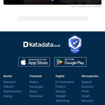
DOK. PEMPROV DKI JAKARTA
Berita
Finansial
Digital
Ekonopedia
Nasional
Makro
E-Commerce
Sejarah
Industri
Keuangan
Fintech
Ekonomi
Internasional
Bursa
Startup
Profil
Energi
Korporasi
Gadget
Istilah
Teknologi
Ekonomi