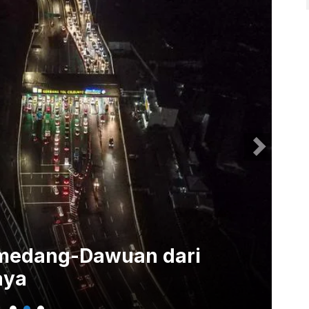
Sumedang-Dawuan dari
Ta
aya
Ge