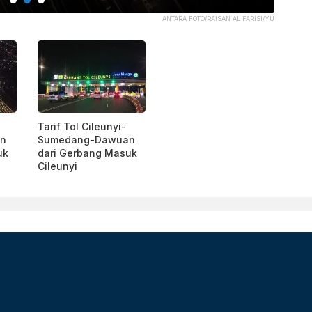
ANTARA FOTO/RAISAN AL FARISI/YU
Tarif Tol Cileunyi-
n
Sumedang-Dawuan
uk
dari Gerbang Masuk
Cileunyi