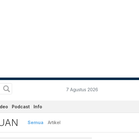
7 Agustus 2026
ideo
Podcast
Info
n Terbaru dan Terkini Hari
WUAN
Semua
Artikel