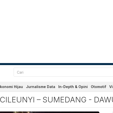
konomi Hijau
Jurnalisme Data
In-Depth & Opini
Otomotif
V
leunyi – Sumedang - Dawua
 CILEUNYI – SUMEDANG - DA