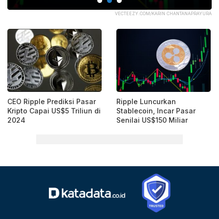
URA
VECTEEZY.COM/KARIN CHANTANAPRAYURA
CEO Ripple Prediksi Pasar
Ripple Luncurkan
Kripto Capai US$5 Triliun di
Stablecoin, Incar Pasar
2024
Senilai US$150 Miliar