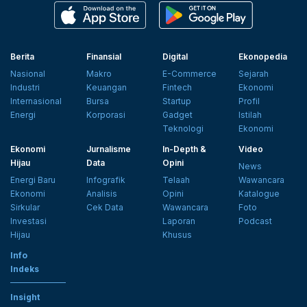
Berita
Finansial
Digital
Ekonopedia
Nasional
Makro
E-Commerce
Sejarah
Industri
Keuangan
Fintech
Ekonomi
Internasional
Bursa
Startup
Profil
Energi
Korporasi
Gadget
Istilah
Teknologi
Ekonomi
Ekonomi
Jurnalisme
In-Depth &
Video
Hijau
Data
Opini
News
Energi Baru
Infografik
Telaah
Wawancara
Ekonomi
Analisis
Opini
Katalogue
Sirkular
Cek Data
Wawancara
Foto
Investasi
Laporan
Podcast
Hijau
Khusus
Info
Indeks
Insight