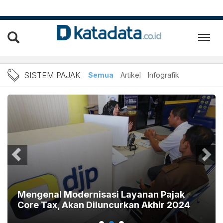
Berita sistem pajak Terbar
SISTEM PAJAK
Semua
Artikel
Infografik
Mengenal Modernisasi Layanan Pajak
Core Tax, Akan Diluncurkan Akhir 2024