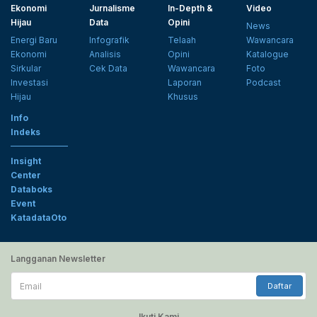
Ekonomi
Jurnalisme
In-Depth &
Video
Hijau
Data
Opini
News
Energi Baru
Infografik
Telaah
Wawancara
Ekonomi
Analisis
Opini
Katalogue
Sirkular
Cek Data
Wawancara
Foto
Investasi
Laporan
Podcast
Hijau
Khusus
Info
Indeks
Insight
Center
Databoks
Event
KatadataOto
Langganan Newsletter
Email
Daftar
Ikuti Kami