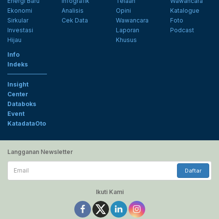
Energi Baru
Infografik
Telaah
Wawancara
Ekonomi
Analisis
Opini
Katalogue
Sirkular
Cek Data
Wawancara
Foto
Investasi
Laporan
Podcast
Hijau
Khusus
Info
Indeks
Insight
Center
Databoks
Event
KatadataOto
Langganan Newsletter
Email
Daftar
Ikuti Kami