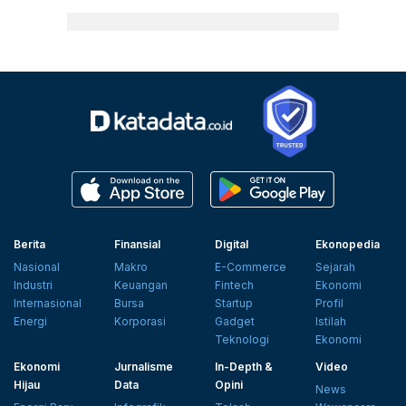
Berita
Finansial
Digital
Ekonopedia
Nasional
Makro
E-Commerce
Sejarah
Industri
Keuangan
Fintech
Ekonomi
Internasional
Bursa
Startup
Profil
Energi
Korporasi
Gadget
Istilah
Teknologi
Ekonomi
Ekonomi
Jurnalisme
In-Depth &
Video
Hijau
Data
Opini
News