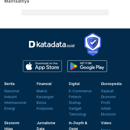
Manfaatnya
Berita
Finansial
Digital
Ekonopedia
Nasional
Makro
E-Commerce
Sejarah
Industri
Keuangan
Fintech
Ekonomi
Internasional
Bursa
Startup
Profil
Energi
Korporasi
Gadget
Istilah
Teknologi
Ekonomi
Ekonomi
Jurnalisme
In-Depth &
Video
Hijau
Data
Opini