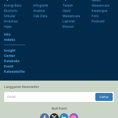
News
Energi Baru
Infografik
Telaah
Wawancara
Ekonomi
Analisis
Opini
Katalogue
Sirkular
Cek Data
Wawancara
Foto
Investasi
Laporan
Podcast
Hijau
Khusus
Info
Indeks
Insight
Center
Databoks
Event
KatadataOto
Langganan Newsletter
Email
Daftar
Ikuti Kami