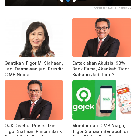
ANK
DOKUMENTASI SUPERBANK
Gantikan Tigor M. Siahaan,
Emtek akan Akuisisi 93%
Lani Darmawan jadi Presdir
Bank Fama, Akankah Tigor
CIMB Niaga
Siahaan Jadi Dirut?
OJK Disebut Proses Izin
Mundur dari CIMB Niaga,
Tigor Siahaan Pimpin Bank
Tigor Siahaan Berlabuh di