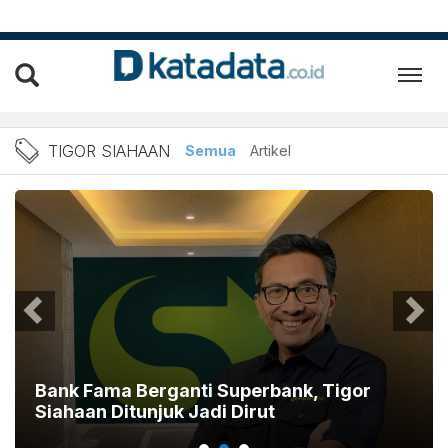
Berita Tigor Siahaan Terba
TIGOR SIAHAAN
Semua
Artikel
Bank Fama Berganti Superbank, Tigor
Siahaan Ditunjuk Jadi Dirut