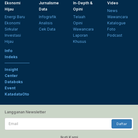
Ekonomi
Jurnalisme
In-Depth &
Video
Hijau
Data
Opini
News
Energi Baru
Infografik
Telaah
Wawancara
Ekonomi
Analisis
Opini
Katalogue
Sirkular
Cek Data
Wawancara
Foto
Investasi
Laporan
Podcast
Hijau
Khusus
Info
Indeks
Insight
Center
Databoks
Event
KatadataOto
Langganan Newsletter
Email
Daftar
Ikuti Kami