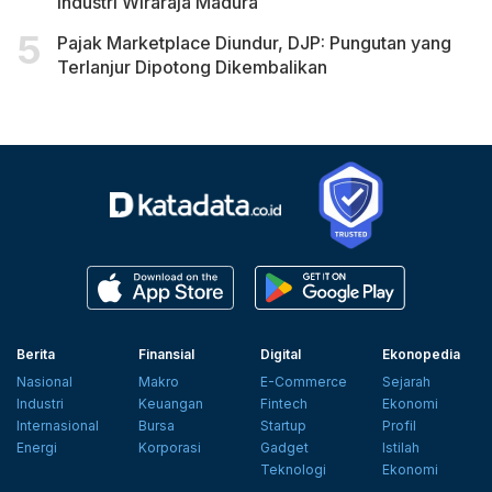
Industri Wiraraja Madura
Pajak Marketplace Diundur, DJP: Pungutan yang
Terlanjur Dipotong Dikembalikan
Berita
Finansial
Digital
Ekonopedia
Nasional
Makro
E-Commerce
Sejarah
Industri
Keuangan
Fintech
Ekonomi
Internasional
Bursa
Startup
Profil
Energi
Korporasi
Gadget
Istilah
Teknologi
Ekonomi