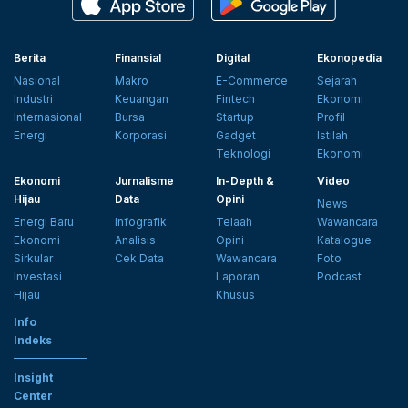
Berita
Finansial
Digital
Ekonopedia
Nasional
Makro
E-Commerce
Sejarah
Industri
Keuangan
Fintech
Ekonomi
Internasional
Bursa
Startup
Profil
Energi
Korporasi
Gadget
Istilah
Teknologi
Ekonomi
Ekonomi
Jurnalisme
In-Depth &
Video
Hijau
Data
Opini
News
Energi Baru
Infografik
Telaah
Wawancara
Ekonomi
Analisis
Opini
Katalogue
Sirkular
Cek Data
Wawancara
Foto
Investasi
Laporan
Podcast
Hijau
Khusus
Info
Indeks
Insight
Center