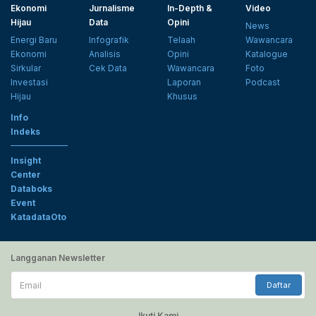
Ekonomi
Jurnalisme
In-Depth &
Video
Hijau
Data
Opini
News
Energi Baru
Infografik
Telaah
Wawancara
Ekonomi
Analisis
Opini
Katalogue
Sirkular
Cek Data
Wawancara
Foto
Investasi
Laporan
Podcast
Hijau
Khusus
Info
Indeks
Insight
Center
Databoks
Event
KatadataOto
Langganan Newsletter
Email
Daftar
Ikuti Kami