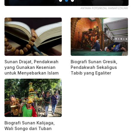
PIK
ANTARA FOTO/RIZAL HANAFI/ZK/AW.
Sunan Drajat, Pendakwah
Biografi Sunan Gresik,
yang Gunakan Kesenian
Pendakwah Sekaligus
untuk Menyebarkan Islam
Tabib yang Egaliter
Biografi Sunan Kalijaga,
Wali Songo dari Tuban