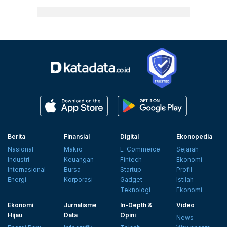
Berita
Finansial
Digital
Ekonopedia
Nasional
Makro
E-Commerce
Sejarah
Industri
Keuangan
Fintech
Ekonomi
Internasional
Bursa
Startup
Profil
Energi
Korporasi
Gadget
Istilah
Teknologi
Ekonomi
Ekonomi
Jurnalisme
In-Depth &
Video
Hijau
Data
Opini
News