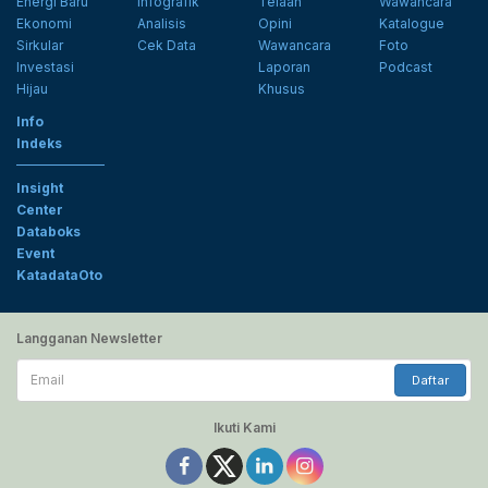
Energi Baru
Infografik
Telaah
Wawancara
Ekonomi
Analisis
Opini
Katalogue
Sirkular
Cek Data
Wawancara
Foto
Investasi
Laporan
Podcast
Hijau
Khusus
Info
Indeks
Insight
Center
Databoks
Event
KatadataOto
Langganan Newsletter
Email
Daftar
Ikuti Kami