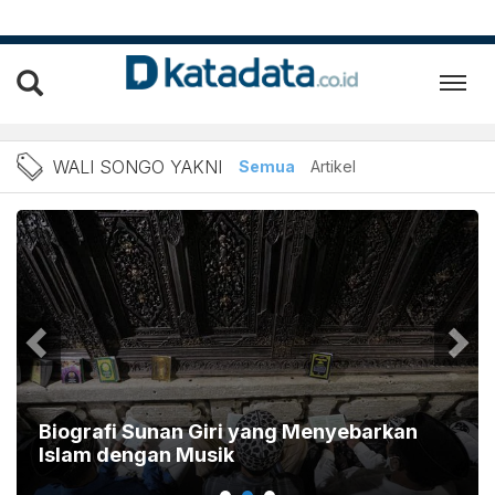
Berita wali songo yakni Te
WALI SONGO YAKNI
Semua
Artikel
Biografi Sunan Giri yang Menyebarkan
Islam dengan Musik