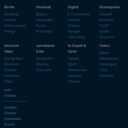
Berita
Finansial
Digital
Ekonopedia
Nasional
Makro
E-Commerce
Sejarah
Industri
Keuangan
Fintech
Ekonomi
Internasional
Bursa
Startup
Profil
Energi
Korporasi
Gadget
Istilah
Teknologi
Ekonomi
Ekonomi
Jurnalisme
In-Depth &
Video
Hijau
Data
Opini
News
Energi Baru
Infografik
Telaah
Wawancara
Ekonomi
Analisis
Opini
Katalogue
Sirkular
Cek Data
Wawancara
Foto
Investasi
Laporan
Podcast
Hijau
Khusus
Info
Indeks
Insight
Center
Databoks
Event