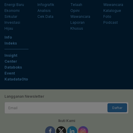
Energi Baru
Infografik
Telaah
Wawancara
Ekonomi
Analisis
Opini
Katalogue
Sirkular
Cek Data
Wawancara
Foto
Investasi
Laporan
Podcast
Hijau
Khusus
Info
Indeks
Insight
Center
Databoks
Event
KatadataOto
Langganan Newsletter
Email
Daftar
Ikuti Kami