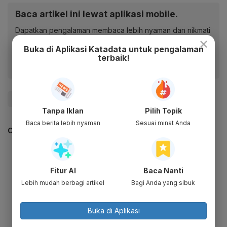
Baca artikel ini lewat aplikasi mobile.
Dapatkan pengalaman membaca lebih nyaman dan nikmati
×
fitur menarik lainnya lewat aplikasi mobile Katadata.
Buka di Aplikasi Katadata untuk pengalaman
terbaik!
#Ukraina
#rusia
#Negara Maju
Tanpa Iklan
Pilih Topik
Baca berita lebih nyaman
Sesuai minat Anda
CEK JUGA DATA INI
Fitur AI
Baca Nanti
Lebih mudah berbagi artikel
Bagi Anda yang sibuk
Buka di Aplikasi