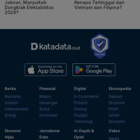
Jokowi, Manjurkah
Kenapa Tertinggal dari
Dongkrak Elektabilitas
Vietnam dan Filipina?
2029?
Berita
Finansial
Digital
Ekonopedia
Nasional
Makro
E-Commerce
Sejarah
Industri
Keuangan
Fintech
Ekonomi
Internasional
Bursa
Startup
Profil
Energi
Korporasi
Gadget
Istilah
Teknologi
Ekonomi
Ekonomi
Jurnalisme
In-Depth &
Video
Hijau
Data
Opini
News