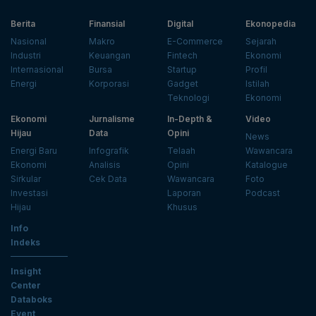
Berita
Finansial
Digital
Ekonopedia
Nasional
Makro
E-Commerce
Sejarah
Industri
Keuangan
Fintech
Ekonomi
Internasional
Bursa
Startup
Profil
Energi
Korporasi
Gadget
Istilah
Teknologi
Ekonomi
Ekonomi
Jurnalisme
In-Depth &
Video
Hijau
Data
Opini
News
Energi Baru
Infografik
Telaah
Wawancara
Ekonomi
Analisis
Opini
Katalogue
Sirkular
Cek Data
Wawancara
Foto
Investasi
Laporan
Podcast
Hijau
Khusus
Info
Indeks
Insight
Center
Databoks
Event