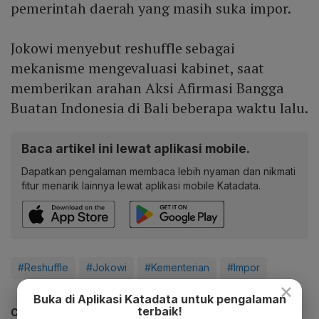
pemerintah daerah yang masih suka impor.
Jokowi menyebut reshuffle sebagai
mekanisme mengevaluasi kabinet, saat
memberikan arahan Aksi Afirmasi Bangga
Buatan Indonesia di Bali beberapa waktu lalu.
Baca artikel ini lewat aplikasi mobile.
Dapatkan pengalaman membaca lebih nyaman dan nikmati
fitur menarik lainnya lewat aplikasi mobile Katadata.
#Reshuffle
#Jokowi
#Kementerian
#Impor
×
Buka di Aplikasi Katadata untuk pengalaman
terbaik!
CEK JUGA DATA INI