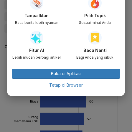
#Bursa
#Bursa Efek Indonesia
#Market
#IHSG
Tanpa Iklan
Pilih Topik
#Investasi
#Ekonomi Lestari
#Indeks
#Milenial
Baca berita lebih nyaman
Sesuai minat Anda
#Ekonomi Hijau: Investasi Hijau
CEK JUGA DATA INI
Fitur AI
Baca Nanti
Lebih mudah berbagi artikel
Bagi Anda yang sibuk
Buka di Aplikasi
Tetap di Browser