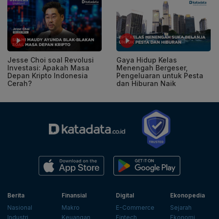
Jesse Choi soal Revolusi
Gaya Hidup Kelas
Investasi: Apakah Masa
Menengah Bergeser,
Depan Kripto Indonesia
Pengeluaran untuk Pesta
Cerah?
dan Hiburan Naik
Berita
Finansial
Digital
Ekonopedia
Nasional
Makro
E-Commerce
Sejarah
Industri
Keuangan
Fintech
Ekonomi