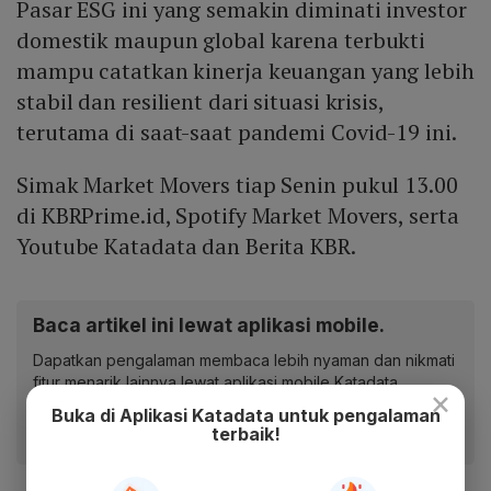
Pasar ESG ini yang semakin diminati investor
domestik maupun global karena terbukti
mampu catatkan kinerja keuangan yang lebih
stabil dan resilient dari situasi krisis,
terutama di saat-saat pandemi Covid-19 ini.
Simak Market Movers tiap Senin pukul 13.00
di KBRPrime.id, Spotify Market Movers, serta
Youtube Katadata dan Berita KBR.
Baca artikel ini lewat aplikasi mobile.
Dapatkan pengalaman membaca lebih nyaman dan nikmati
fitur menarik lainnya lewat aplikasi mobile Katadata.
×
Buka di Aplikasi Katadata untuk pengalaman
terbaik!