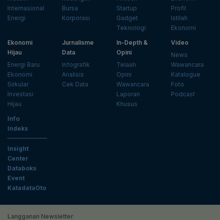
Internasional
Bursa
Startup
Profil
Energi
Korporasi
Gadget
Istilah
Teknologi
Ekonomi
Ekonomi
Jurnalisme
In-Depth &
Video
Hijau
Data
Opini
News
Energi Baru
Infografik
Telaah
Wawancara
Ekonomi
Analisis
Opini
Katalogue
Sirkular
Cek Data
Wawancara
Foto
Investasi
Laporan
Podcast
Hijau
Khusus
Info
Indeks
Insight
Center
Databoks
Event
KatadataOto
Langganan Newsletter