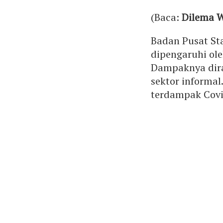
(Baca:
Dilema W
Badan Pusat St
dipengaruhi ol
Dampaknya dira
sektor informa
terdampak Cov