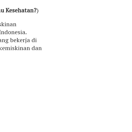
au Kesehatan?
)
skinan
ndonesia.
ng bekerja di
 kemiskinan dan