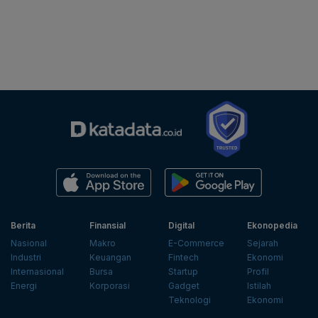
Berita
Finansial
Digital
Ekonopedia
Nasional
Makro
E-Commerce
Sejarah
Industri
Keuangan
Fintech
Ekonomi
Internasional
Bursa
Startup
Profil
Energi
Korporasi
Gadget
Istilah
Teknologi
Ekonomi