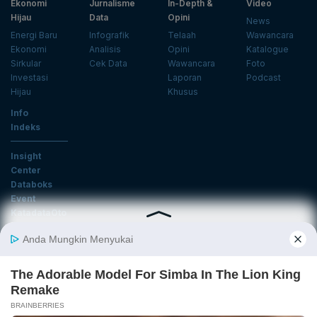
Ekonomi
Jurnalisme
In-Depth &
Video
Hijau
Data
Opini
News
Energi Baru
Infografik
Telaah
Wawancara
Ekonomi
Analisis
Opini
Katalogue
Sirkular
Cek Data
Wawancara
Foto
Investasi
Laporan
Podcast
Hijau
Khusus
Info
Indeks
Insight
Center
Databoks
Event
KatadataOto
Langganan Newsletter
Email
Daftar
Ikuti Kami