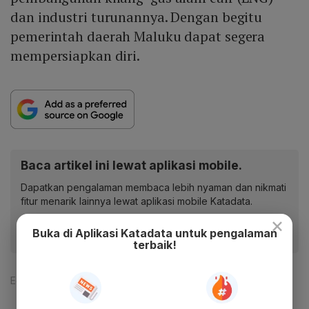
dan industri turunannya. Dengan begitu
pemerintah daerah Maluku dapat segera
mempersiapkan diri.
Baca artikel ini lewat aplikasi mobile.
Dapatkan pengalaman membaca lebih nyaman dan nikmati
fitur menarik lainnya lewat aplikasi mobile Katadata.
×
Buka di Aplikasi Katadata untuk pengalaman
terbaik!
Editor:
Arnold Sirait