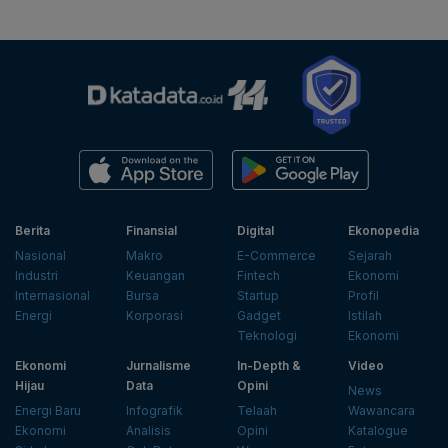
Berita
Finansial
Digital
Ekonopedia
Nasional
Makro
E-Commerce
Sejarah
Industri
Keuangan
Fintech
Ekonomi
Internasional
Bursa
Startup
Profil
Energi
Korporasi
Gadget
Istilah
Teknologi
Ekonomi
Ekonomi
Jurnalisme
In-Depth &
Video
Hijau
Data
Opini
News
Energi Baru
Infografik
Telaah
Wawancara
Ekonomi
Analisis
Opini
Katalogue