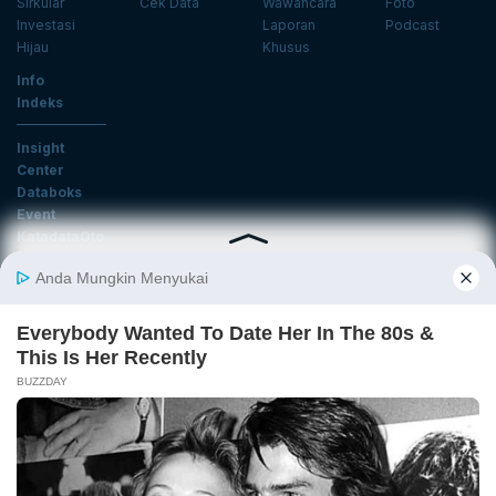
Sirkular
Cek Data
Wawancara
Foto
Investasi
Laporan
Podcast
Hijau
Khusus
Info
Indeks
Insight
Center
Databoks
Event
KatadataOto
Langganan Newsletter
Email
Daftar
Ikuti Kami
Tentang Katadata
Advertising
Karier
Pedoman Media Siber