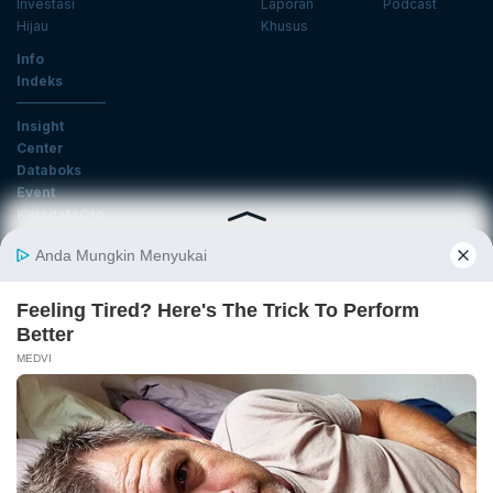
Investasi
Laporan
Podcast
Hijau
Khusus
Info
Indeks
Insight
Center
Databoks
Event
KatadataOto
Langganan Newsletter
Email
Daftar
Ikuti Kami
Tentang Katadata
Advertising
Karier
Pedoman Media Siber
Kebijakan Privasi
Disclaimer
Hubungi Kami