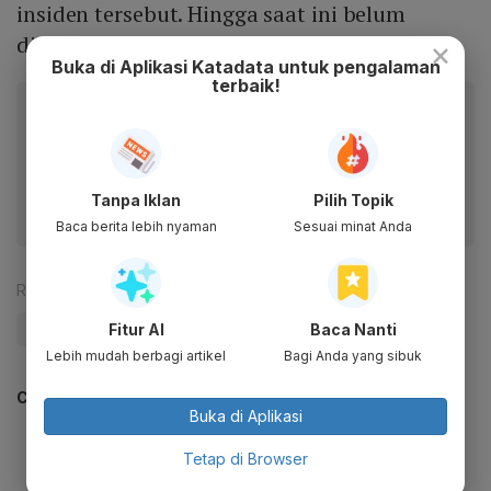
insiden tersebut. Hingga saat ini belum
diketahui penyebabnya kebakaran tersebut.
×
Buka di Aplikasi Katadata untuk pengalaman
terbaik!
Baca artikel ini lewat aplikasi mobile.
Dapatkan pengalaman membaca lebih nyaman dan nikmati
fitur menarik lainnya lewat aplikasi mobile Katadata.
Tanpa Iklan
Pilih Topik
Baca berita lebih nyaman
Sesuai minat Anda
Reporter:
Antara
#Pertamina
#Kilang
#Kilang Pertamina
#BBM
Fitur AI
Baca Nanti
Lebih mudah berbagi artikel
Bagi Anda yang sibuk
CEK JUGA DATA INI
Buka di Aplikasi
Tetap di Browser