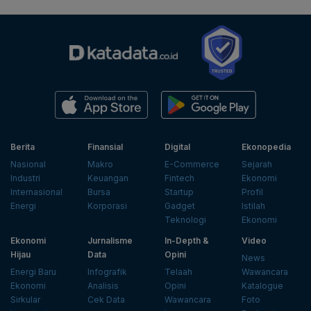
Berita
Finansial
Digital
Ekonopedia
Nasional
Makro
E-Commerce
Sejarah
Industri
Keuangan
Fintech
Ekonomi
Internasional
Bursa
Startup
Profil
Energi
Korporasi
Gadget
Istilah
Teknologi
Ekonomi
Ekonomi
Jurnalisme
In-Depth &
Video
Hijau
Data
Opini
News
Energi Baru
Infografik
Telaah
Wawancara
Ekonomi
Analisis
Opini
Katalogue
Sirkular
Cek Data
Wawancara
Foto