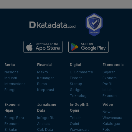
Berita
Finansial
Digital
Ekonopedia
Nasional
Makro
E-Commerce
Sejarah
Industri
Keuangan
Fintech
Ekonomi
Internasional
Bursa
Startup
Profil
Energi
Korporasi
Gadget
Istilah
Teknologi
Ekonomi
Ekonomi
Jurnalisme
In-Depth &
Video
Hijau
Data
Opini
News
Energi Baru
Infografik
Telaah
Wawancara
Ekonomi
Analisis
Opini
Katalogue
Sirkular
Cek Data
Wawancara
Foto