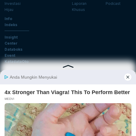
Investasi
Laporan
Podcast
Hijau
Khusus
Info
Indeks
Insight
Center
Databoks
Event
KatadataOto
Langganan Newsletter
Email
Daftar
Ikuti Kami
Tentang Katadata
Advertising
Karier
Pedoman Media Siber
Kebijakan Privasi
Disclaimer
Hubungi Kami